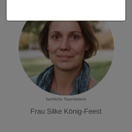
fachliche Teamleiterin
Frau Silke König-Feest