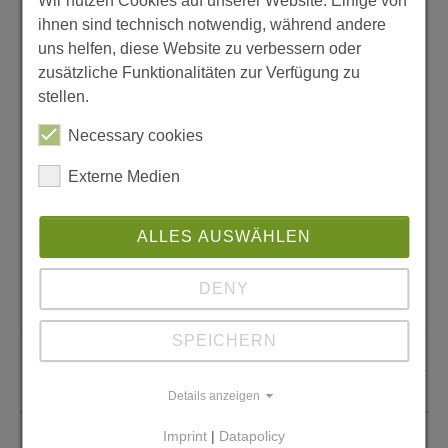
Wir nutzen Cookies auf unserer Website. Einige von
ihnen sind technisch notwendig, während andere
uns helfen, diese Website zu verbessern oder
zusätzliche Funktionalitäten zur Verfügung zu
stellen.
Necessary cookies
Externe Medien
sozialpädagogischer Mitarbeiter
Herr Christopher Zobel
ALLES AUSWÄHLEN
Anschubladen e.V.
DENY
+49 174 3 21 17 08
SPEICHERN
+49 361 6 42 11 71
c.zobel(at)anschubladen.de
Details anzeigen
Imprint
|
Datapolicy