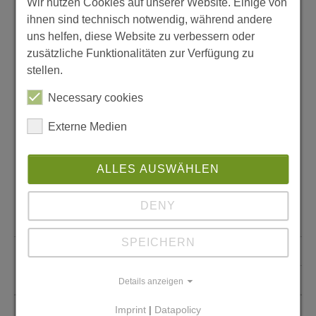
Wir nutzen Cookies auf unserer Website. Einige von
ihnen sind technisch notwendig, während andere
uns helfen, diese Website zu verbessern oder
zusätzliche Funktionalitäten zur Verfügung zu
stellen.
Necessary cookies
sozialpädagogische Mitarbeiterin
Externe Medien
Frau Martina Lindig
MitMenschen e.V.
ALLES AUSWÄHLEN
DENY
+49 (0)157 85 14 36 73
SPEICHERN
+49 (0)361 5 40 30 34
Martina.Lindig(at)mmev.de
Details anzeigen
Imprint
|
Datapolicy