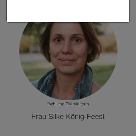
fachliche Teamleiterin
Frau Silke König-Feest