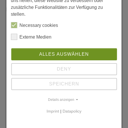
uns helfen, diese Website zu verbessern oder
zusätzliche Funktionalitäten zur Verfügung zu
Unsere Ziele
stellen.
Menschen in Not eine öffentliche, wirtschaftliche,
Necessary cookies
politische und fachkompetente Lobby zu schaffen
Maßnahmen zum Schutz und zur Förderung von
Externe Medien
Kindern und Jugendlichen in Not zu unterstützen,
einzuleiten oder zu ergreifen
Maßnahmen der präventiven Kinder- und
ALLES AUSWÄHLEN
Jugendarbeit zu unterstützen, einzuleiten oder zu
ergreifen
DENY
Maßnahmen der Fort- und Weiterbildung und
fachlichen Beratung
SPEICHERN
Zusammenarbeit mit Organisationen und Initiativen,
die gleiche oder ähnliche Ziele verfolgen
Details anzeigen
Sicherung hoher qualitativer Standards in den
vereinseigenen Einrichtungen
Imprint
|
Datapolicy
Hinwirken auf solche im Wirkungsgebiet des Vereins
durch Orientierung an modernen