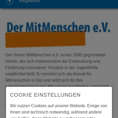
Wegweiser
Der Verein MitMenschen e.V. ist ein 1990 gegründeter
Verein, der sich insbesondere der Entwicklung und
Förderung innovativer Ansätze in der Jugendhilfe
verpflichtet fühlt. Er versteht sich als Anwalt für
Mitmenschen in Not und setzt sich für ihre
Lebensinteressen ein. Mit seinen Angeboten unterstützt
der MitMenschen e.V. Menschen jeden Alters. Dies
COOKIE EINSTELLUNGEN
ermöglicht er insbesondere durch professionelle
Dienstleistungen der Sozialen Arbeit.
Wir nutzen Cookies auf unserer Website. Einige von
ihnen sind technisch notwendig, während andere