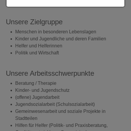
sozialwirtschaftlichen Erkenntnissen
Unsere Zielgruppe
Menschen in besonderen Lebenslagen
Kinder und Jugendliche und deren Familien
Helfer und Helferinnen
Politik und Wirtschaft
Unsere Arbeitsschwerpunkte
Beratung / Therapie
Kinder- und Jugendschutz
(offene) Jugendarbeit
Jugendsozialarbeit (Schulsozialarbeit)
Gemeinwesenarbeit und soziale Projekte in
Stadtteilen
Hilfen für Helfer (Politik- und Praxisberatung,