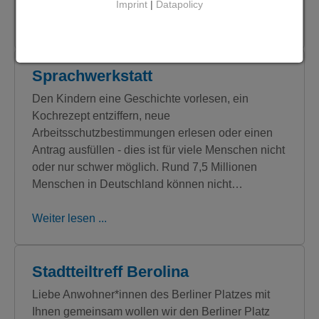
Imprint
|
Datapolicy
Weiter lesen ...
Sprachwerkstatt
Den Kindern eine Geschichte vorlesen, ein
Kochrezept entziffern, neue
Arbeitsschutzbestimmungen erlesen oder einen
Antrag ausfüllen - dies ist für viele Menschen nicht
oder nur schwer möglich. Rund 7,5 Millionen
Menschen in Deutschland können nicht…
Weiter lesen ...
Stadtteiltreff Berolina
Liebe Anwohner*innen des Berliner Platzes mit
Ihnen gemeinsam wollen wir den Berliner Platz