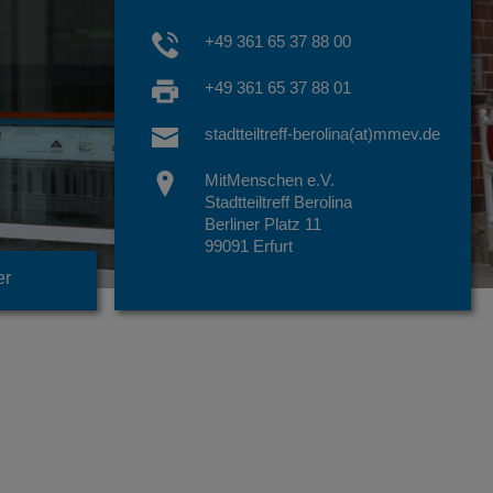
+49 361 65 37 88 00
+49 361 65 37 88 01
stadtteiltreff-berolina(at)mmev.de
MitMenschen e.V.
Stadtteiltreff Berolina
Berliner Platz 11
99091 Erfurt
er