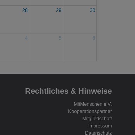
28
29
30
4
5
6
Rechtliches & Hinweise
MitMenschen e.V.
Kooperationspartner
Mitgliedschaft
Impressum
Datenschutz