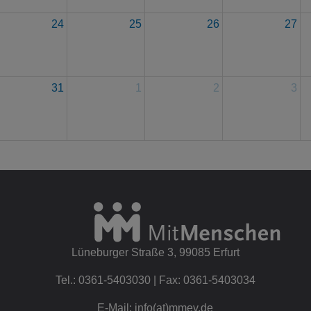
24
25
26
27
31
1
2
3
Lüneburger Straße 3, 99085 Erfurt
Tel.: 0361-5403030 | Fax: 0361-5403034
E-Mail: info(at)mmev.de