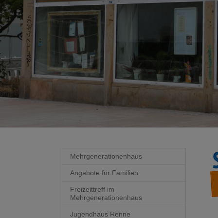
Mehrgenerationenhaus
Angebote für Familien
Freizeittreff im
Mehrgenerationenhaus
Jugendhaus Renne