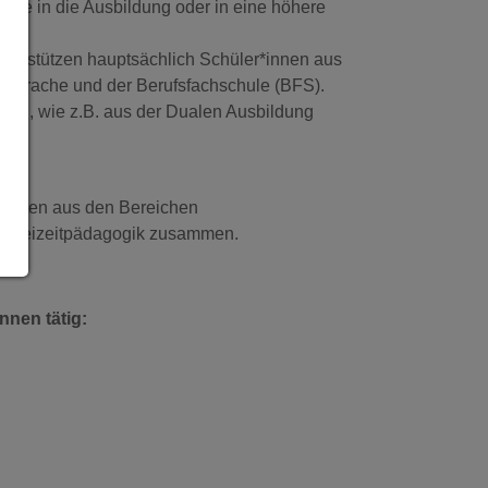
chule in die Ausbildung oder in eine höhere
unterstützen hauptsächlich Schüler*innen aus
-Sprache und der Berufsfachschule (BFS).
men, wie z.B. aus der Dualen Ausbildung
kräften aus den Bereichen
d Freizeitpädagogik zusammen.
nnen tätig: