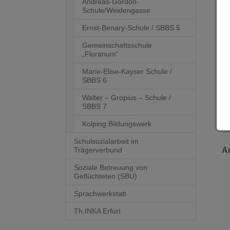
Andreas-Gordon-
Ar
Schule/Weidengasse
Sc
Se
Ernst-Benary-Schule / SBBS 5
de
Gemeinschaftsschule
Un
„Floranum“
od
Marie-Elise-Kayser Schule /
SBBS 6
Da
Walter – Gropius – Schule /
SBBS 7
Er
Kolping Bildungswerk
Schulsozialarbeit im
An
Trägerverbund
Soziale Betreuung von
Geflüchteten (SBU)
Sprachwerkstatt
Th.INKA Erfurt