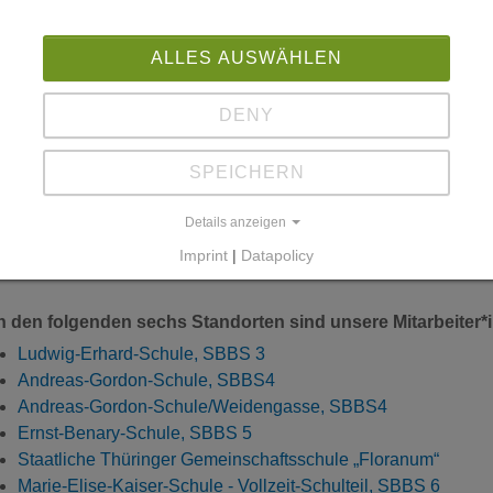
beit u.a.) zu vermitteln. Wir begleiten die Übergänge von der S
hulform an den Berufsschulen.
ALLES AUSWÄHLEN
it 2002 arbeiten wir an berufsbildenden Schulen in Erfurt und 
m Berufsvorbereitungsjahr (BVJ), der BVJ-Vorklasse, dem BVJ
ser Angebot nutzen aber auch Schüler*innen anderer Schulfor
DENY
er des Beruflichen Gymnasiums.
SPEICHERN
s Team Schulsozialarbeit setzt sich aus neun erfahrenen Fach
Details anzeigen
ziehungswissenschaften, Medienpädagogik, Soziale Arbeit un
Imprint
|
Datapolicy
 den folgenden sechs Standorten sind unsere Mitarbeiter*i
Ludwig-Erhard-Schule, SBBS 3
Andreas-Gordon-Schule, SBBS4
Andreas-Gordon-Schule/Weidengasse, SBBS4
Ernst-Benary-Schule, SBBS 5
Staatliche Thüringer Gemeinschaftsschule „Floranum“
Marie-Elise-Kaiser-Schule - Vollzeit-Schulteil, SBBS 6