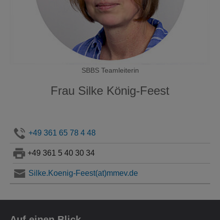
SBBS Teamleiterin
Frau Silke König-Feest
+49 361 65 78 4 48
+49 361 5 40 30 34
Silke.Koenig-Feest(at)mmev.de
Auf einen Blick