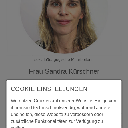
sozialpädagogische Mitarbeiterin
Frau Sandra Kürschner
COOKIE EINSTELLUNGEN
+49 361 2 20 25 32
Wir nutzen Cookies auf unserer Website. Einige von
ihnen sind technisch notwendig, während andere
+49 361 2 20 25 11
uns helfen, diese Website zu verbessern oder
Sandra.Kuerschner(at)mmev.de
zusätzliche Funktionalitäten zur Verfügung zu