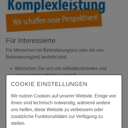
Für Interessierte
Für Menschen mit Behinderung(en) oder die von
Behinderung(en) bedroht sind.
Wünschen Sie sich ein selbstbestimmtes und
eigenverantwortliches Leben?
Möchten Sie (wieder) am gesellschaftlichen Leben
COOKIE EINSTELLUNGEN
teilhaben?
Wir nutzen Cookies auf unserer Website. Einige von
Möchten Sie gern Bildungsangebote wahrnehmen?
ihnen sind technisch notwendig, während andere
Wünschen Sie sich eine sinnvolle Beschäftigung?
uns helfen, diese Website zu verbessern oder
Benötigen Sie Assistenzen, um teilhaben zu
zusätzliche Funktionalitäten zur Verfügung zu
können?
stellen.
In all diesen Belangen unterstützen und begleiten wir Sie