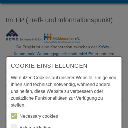
Im TiP (Treff- und Informationspunkt)
Da Projekt ist eine Kooperation zwischen der
KoWo -
Kommunale Wohnungsgesellschaft mbH Erfurt
und den
MitMenschen e.V.
COOKIE EINSTELLUNGEN
Im TiP (Treff- und Informationspunkt) der kommunalen
Wir nutzen Cookies auf unserer Website. Einige von
Wohnungsgesellschaft werden verschiedenste Angebote
ihnen sind technisch notwendig, während andere
für alle Generationen organisiert. Der Mittagstisch klingt
uns helfen, diese Website zu verbessern oder
in gemütlicher Runde mit einem Kaffeeklatsch aus. Nicht
zusätzliche Funktionalitäten zur Verfügung zu
nur Erwachsene treffen sich im TiP zur Freizeitgestaltung,
stellen.
für Kinder werden regelmäßig Angebote gestaltet und die
Tür steht immer offen. Aber auch Unterstützung in allen
Necessary cookies
Lebenslagen bekommen die Menschen im Rieth im
Rahmen der Beratungszeiten hier geboten.
Externe Medien