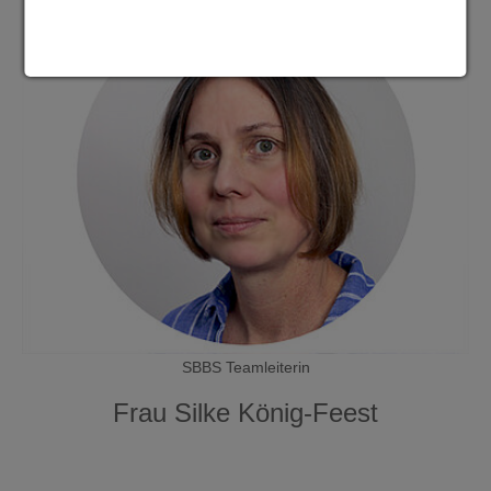
SBBS Teamleiterin
Frau Silke König-Feest