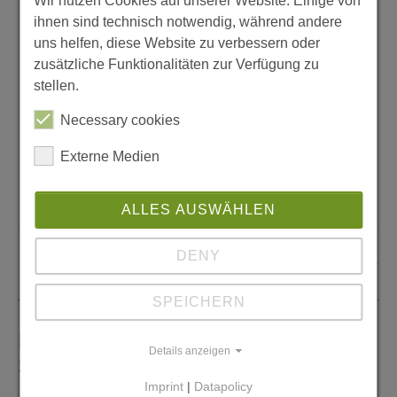
Wir nutzen Cookies auf unserer Website. Einige von
ihnen sind technisch notwendig, während andere
uns helfen, diese Website zu verbessern oder
zusätzliche Funktionalitäten zur Verfügung zu
stellen.
sozialpädagogische Mitarbeiterin
Necessary cookies
Frau Helene Köppen
Externe Medien
+49 176 74 71 07 77
ALLES AUSWÄHLEN
+49 361 5 40 30 34
DENY
Helene.Koeppen(at)mmev.de
SPEICHERN
Kontakt zur Teamleitung der
Details anzeigen
Schulsozialarbeit
Imprint
|
Datapolicy