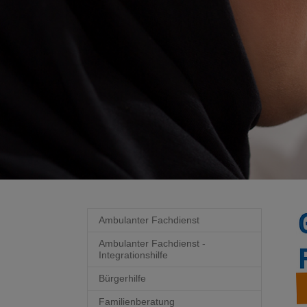
Ambulanter Fachdienst
Ambulanter Fachdienst -
Integrationshilfe
Bürgerhilfe
Familienberatung