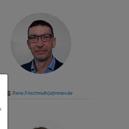
Rene.Frischmuth(at)mmev.de
u