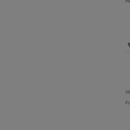
He
SB
Fr