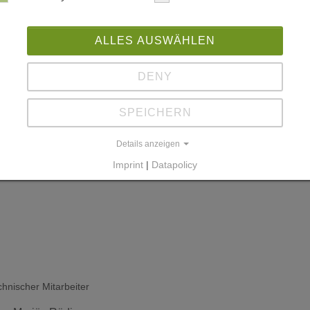
zialpädagogische Mitarbeiterin
ALLES AUSWÄHLEN
au Kathrin Stein
DENY
SPEICHERN
Details anzeigen
Imprint
|
Datapolicy
+49 176 15 40 30 40
+49 361 26 26 06 95
chnischer Mitarbeiter