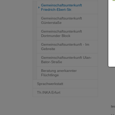
Gemeinschaftsunterkunft
so
(current)
Friedrich-Ebert-Str.
Gemeinschaftsunterkunft
Fr
Günterstaße
Gemeinschaftsunterkunft
Dortmunder Block
Gemeinschaftsunterkunft - Im
Gebreite
Gemeinschaftsunterkunft Ulan-
Bator-Straße
Beratung anerkannter
Flüchtlinge
Sprachwerkstatt
Th.INKA Erfurt
te