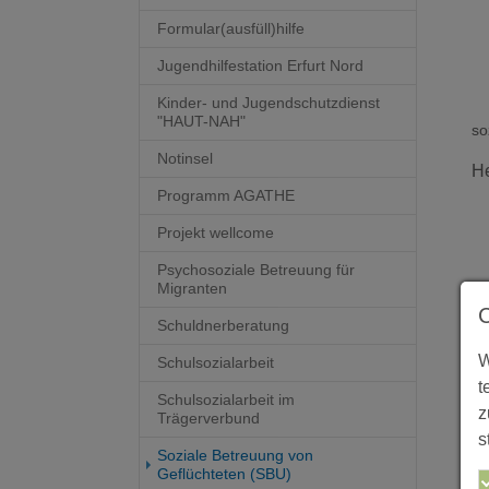
Formular(ausfüll)hilfe
Jugendhilfestation Erfurt Nord
Kinder- und Jugendschutzdienst
"HAUT-NAH"
so
Notinsel
He
Programm AGATHE
Projekt wellcome
Psychosoziale Betreuung für
Migranten
Schuldnerberatung
W
Schulsozialarbeit
t
Schulsozialarbeit im
z
Trägerverbund
s
Soziale Betreuung von
Geflüchteten (SBU)