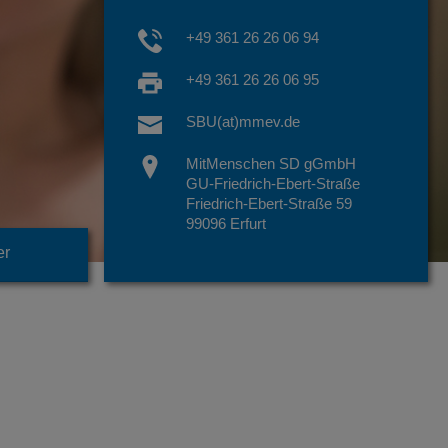
+49 361 26 26 06 94
+49 361 26 26 06 95
SBU(at)mmev.de
MitMenschen SD gGmbH
GU-Friedrich-Ebert-Straße
Friedrich-Ebert-Straße 59
99096 Erfurt
er